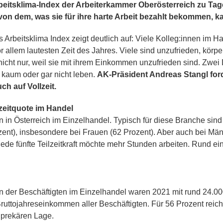
beitsklima-Index der Arbeiterkammer Oberösterreich zu Tage 
on dem, was sie für ihre harte Arbeit bezahlt bekommen, ka
Arbeitsklima Index zeigt deutlich auf: Viele Kolleg:innen im Ha
or allem lautesten Zeit des Jahres. Viele sind unzufrieden, körp
cht nur, weil sie mit ihrem Einkommen unzufrieden sind. Zwei D
 kaum oder gar nicht leben.
AK-Präsident Andreas Stangl for
ch auf Vollzeit.
zeitquote im Handel
in Österreich im Einzelhandel. Typisch für diese Branche sind 
ent), insbesondere bei Frauen (62 Prozent). Aber auch bei Männe
ede fünfte Teilzeitkraft möchte mehr Stunden arbeiten. Rund ein
n der Beschäftigten im Einzelhandel waren 2021 mit rund 24.0
 Bruttojahreseinkommen aller Beschäftigten. Für 56 Prozent re
l prekären Lage.