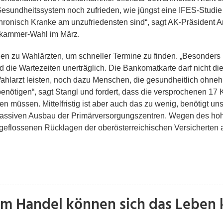
Gesundheitssystem noch zufrieden, wie jüngst eine IFES-Studie 
ronisch Kranke am unzufriedensten sind“, sagt AK-Präsident A
erkammer-Wahl im März.
nen zu Wahlärzten, um schneller Termine zu finden. „Besonders
die Wartezeiten unerträglich. Die Bankomatkarte darf nicht die
Wahlarzt leisten, noch dazu Menschen, die gesundheitlich ohne
ötigen“, sagt Stangl und fordert, dass die versprochenen 17 K
en müssen. Mittelfristig ist aber auch das zu wenig, benötigt 
massiven Ausbau der Primärversorgungszentren. Wegen des hohen
 geflossenen Rücklagen der oberösterreichischen Versicherte
 im Handel können sich das Leben 