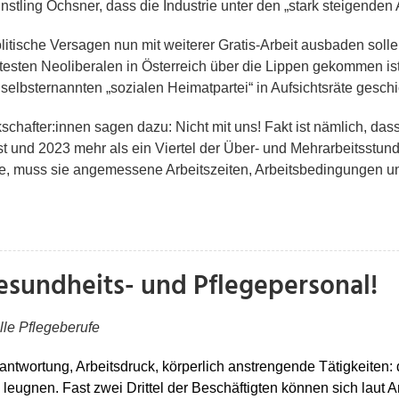
ling Ochsner, dass die Industrie unter den „stark steigenden A
itische Versagen nun mit weiterer Gratis-Arbeit ausbaden sollen
htesten Neoliberalen in Österreich über die Lippen gekommen ist
selbsternannten „sozialen Heimatpartei“ in Aufsichtsräte geschi
chafter:innen sagen dazu: Nicht mit uns! Fakt ist nämlich, da
 ist und 2023 mehr als ein Viertel der Über- und Mehrarbeitsstu
räfte, muss sie angemessene Arbeitszeiten, Arbeitsbedingungen 
esundheits- und Pflegepersonal!
lle Pflegeberufe
ntwortung, Arbeitsdruck, körperlich anstrengende Tätigkeiten:
 leugnen. Fast zwei Drittel der Beschäftigten können sich laut 