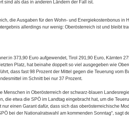
 sind als das in anderen Ländern der Fall ist.
eich, die Ausgaben für den Wohn- und Energiekostenbonus in H
gebnis allerdings nur wenig: Oberösterreich ist und bleibt tr
ner:in 373,90 Euro aufgewendet, Tirol 291,90 Euro, Kärnten 275
letzten Platz, hat beinahe doppelt so viel ausgegeben wie Oberö
führt, dass fast 98 Prozent der Mittel gegen die Teuerung vom
ndesmittel im Schnitt bei nur 37 Prozent.
ie Menschen in Oberösterreich der schwarz-blauen Landesregieru
tiven, die etwa die SPÖ im Landtag eingebracht hat, um die Teu
nur einen Garant dafür, dass sich das oberösterreichische Model
e SPÖ bei der Nationalratswahl am kommenden Sonntag“, sagt d