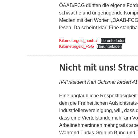
ÖAAB/FCG dürften die eigene Forde
schwache und ungenügende Kompromi
Medien mit den Worten „ÖAAB-FCG Fo
lesen. Da scheint klar: Eine standha
Kilometergeld_neutral
Herunterladen
Kilometergeld_FSG
Herunterladen
Nicht mit uns! Stra
IV-Präsident Karl Ochsner fordert
Eine unglaubliche Respektlosigkeit
dem die Freiheitlichen Aufsichtsrat
Industriellenvereinigung, will, das
dass eine Viertelstunde mehr am V
Arbeitnehmer:innen mehr gratis arbei
Während Türkis-Grün im Bund und Tü