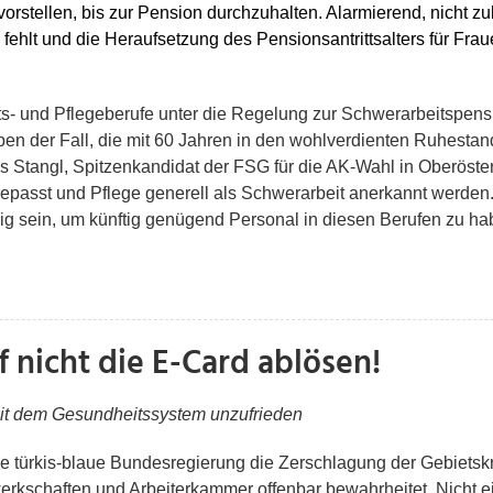
orstellen, bis zur Pension durchzuhalten. Alarmierend, nicht zul
ehlt und die Heraufsetzung des Pensionsantrittsalters für Frau
ts- und Pflegeberufe unter die Regelung zur Schwerarbeitspensi
pen der Fall, die mit 60 Jahren in den wohlverdienten Ruhestan
s Stangl, Spitzenkandidat der FSG für die AK-Wahl in Oberöste
asst und Pflege generell als Schwerarbeit anerkannt werden.
ig sein, um künftig genügend Personal in diesen Berufen zu ha
 nicht die E-Card ablösen!
it dem Gesundheitssystem unzufrieden
e türkis-blaue Bundesregierung die Zerschlagung der Gebiets
kschaften und Arbeiterkammer offenbar bewahrheitet. Nicht ei