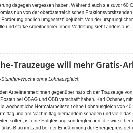
rung dagegen vergessen haben. Während auch sie zuvor 60 Cent
ss nun von der oberösterreichischen Fraktionsvorsitzenden C
rderung endlich umgesetzt“ bejubelt. Von der ursprünglichen
fte und starke Arbeitnehmer:innen-Vertretung sieht anders aus.
che-Trauzeuge will mehr Gratis-Ar
 41-Stunden-Woche ohne Lohnausgleich
 den Arbeitnehmer:innen gegenüber hat sich der Trauzeuge von
s-Posten bei ÖBAG und ÖBB verschafft haben. Karl Ochsner, mitt
s die wöchentliche Normalarbeitszeit ohne Lohnausgleich von 40 
ormittag und am Nachmittag niemandem schaden und viele das 
ten sollen, ist eine Entgleisung sondergleichen, die wir sicher 
rkis-Blau im Land bei der Eindämmung der Energiepreis-getrie