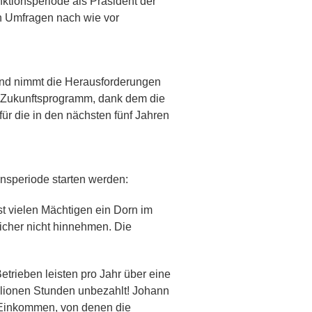
nktionsperiode als Präsident der
in Umfragen nach wie vor
 und nimmt die Herausforderungen
as Zukunftsprogramm, dank dem die
ür die in den nächsten fünf Jahren
onsperiode starten werden:
st vielen Mächtigen ein Dorn im
icher nicht hinnehmen. Die
rieben leisten pro Jahr über eine
llionen Stunden unbezahlt! Johann
 Einkommen, von denen die