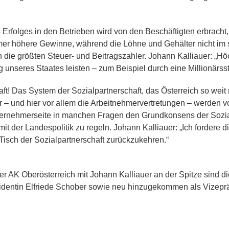
s Erfolges in den Betrieben wird von den Beschäftigten erbrach
mmer höhere Gewinne, während die Löhne und Gehälter nicht im
n die größten Steuer- und Beitragszahler. Johann Kalliauer: „H
g unseres Staates leisten – zum Beispiel durch eine Millionärsst
aft! Das System der Sozialpartnerschaft, das Österreich so weit 
er – und hier vor allem die Arbeitnehmervertretungen – werden
nternehmerseite in manchen Fragen den Grundkonsens der Sozia
mit der Landespolitik zu regeln. Johann Kalliauer: „Ich fordere
Tisch der Sozialpartnerschaft zurückzukehren.“
 AK Oberösterreich mit Johann Kalliauer an der Spitze sind d
sidentin Elfriede Schober sowie neu hinzugekommen als Vizepr