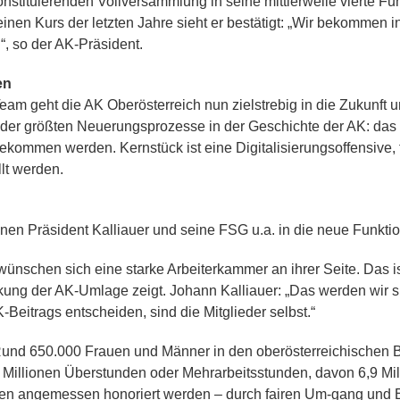
konstituierenden Vollversammlung in seine mittlerweile vierte Fu
inen Kurs der letzten Jahre sieht er bestätigt: „Wir bekommen 
“, so der AK-Präsident.
en
eam geht die AK Oberösterreich nun zielstrebig in die Zukunft
iner der größten Neuerungsprozesse in der Geschichte der AK: d
kommen werden. Kernstück ist eine Digitalisierungsoffensive, f
llt werden.
nen Präsident Kalliauer und seine FSG u.a. in die neue Funkti
 wünschen sich eine starke Arbeiterkammer an ihrer Seite. Das i
ung der AK-Umlage zeigt. Johann Kalliauer: „Das werden wir s
-Beitrags entscheiden, sind die Mitglieder selbst.“
nd 650.000 Frauen und Männer in den oberösterreichischen Bet
8 Millionen Überstunden oder Mehrarbeitsstunden, davon 6,9 Mi
sen angemessen honoriert werden – durch fairen Um-gang und