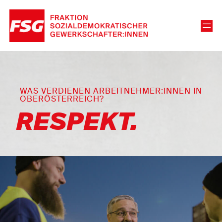
WAS VERDIENEN ARBEITNEHMER:INNEN IN
OBERÖSTERREICH?
RESPEKT.