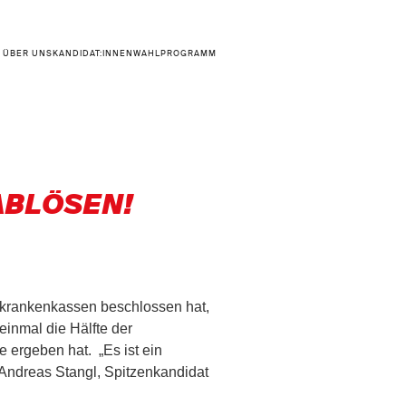
ÜBER UNS
KANDIDAT:INNEN
WAHLPROGRAMM
ABLÖSEN!
skrankenkassen beschlossen hat,
inmal die Hälfte der
 ergeben hat. „Es ist ein
Andreas Stangl, Spitzenkandidat