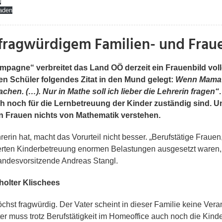
n
aden
fragwürdigem Familien- und Frau
ampagne“ verbreitet das Land OÖ derzeit
ein Frauenbild voll
en Schüler folgendes Zitat in den Mund gelegt:
Wenn Mama n
achen. (…). Nur in Mathe soll ich lieber die Lehrerin fragen“
uch noch für die Lernbetreuung der Kinder zuständig sind. 
en Frauen nichts von Mathematik verstehen.
rin hat, macht das Vorurteil nicht besser. „Berufstätige Frauen,
ten Kinderbetreuung enormen Belastungen ausgesetzt waren, we
andesvorsitzende Andreas Stangl.
rholter Klischees
 höchst fragwürdig. Der Vater scheint in dieser Familie keine V
r muss trotz Berufstätigkeit im Homeoffice auch noch die Kind