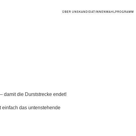
ÜBER UNS
KANDIDAT:INNEN
WAHLPROGRAMM
– damit die Durststrecke endet!
lt einfach das untenstehende