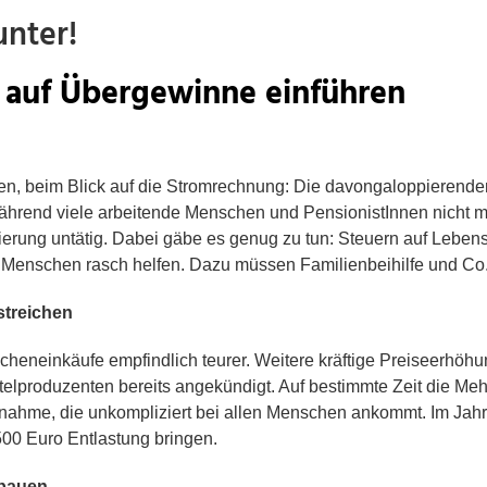
unter!
r auf Übergewinne einführen
en, beim Blick auf die Stromrechnung: Die davongaloppierend
rend viele arbeitende Menschen und PensionistInnen nicht me
ierung untätig. Dabei gäbe es genug zu tun: Steuern auf Lebens
 Menschen rasch helfen. Dazu müssen Familienbeihilfe und Co.
streichen
heneinkäufe empfindlich teurer. Weitere kräftige Preiseerhöhun
elproduzenten bereits angekündigt. Auf bestimmte Zeit die Meh
ßnahme, die unkompliziert bei allen Menschen ankommt. Im Jah
500 Euro Entlastung bringen.
sbauen