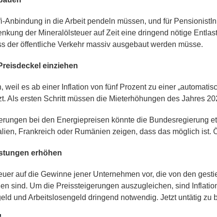
i-Anbindung in die Arbeit pendeln müssen, und für PensionistInn
nkung der Mineralölsteuer auf Zeit eine dringend nötige Entla
ass der öffentliche Verkehr massiv ausgebaut werden müsse.
reisdeckel einziehen
, weil es ab einer Inflation von fünf Prozent zu einer „automa
heizt. Als ersten Schritt müssen die Mieterhöhungen des Jahre
rungen bei den Energiepreisen könnte die Bundesregierung etw
alien, Frankreich oder Rumänien zeigen, dass das möglich ist. Ö
istungen erhöhen
uer auf die Gewinne jener Unternehmen vor, die von den gestie
gen sind. Um die Preissteigerungen auszugleichen, sind Inflat
eld und Arbeitslosengeld dringend notwendig. Jetzt untätig zu b