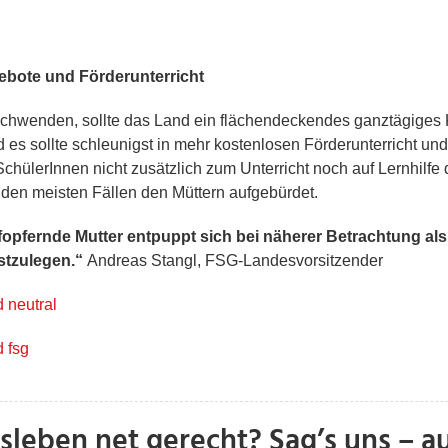
bote und Förderunterricht
erschwenden, sollte das Land ein flächendeckendes ganztägiges
nd es sollte schleunigst in mehr kostenlosen Förderunterricht u
SchülerInnen nicht zusätzlich zum Unterricht noch auf Lernhilfe
 den meisten Fällen den Müttern aufgebürdet.
fopfernde Mutter entpuppt sich bei näherer Betrachtung als
estzulegen.“
Andreas Stangl, FSG-Landesvorsitzender
 neutral
 fsg
sleben net gerecht? Sag’s uns – a