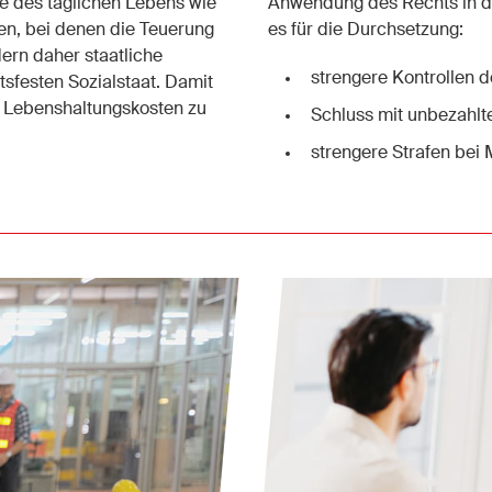
e des täglichen Lebens wie
Anwendung des Rechts in d
en, bei denen die Teuerung
es für die Durchsetzung:
dern daher staatliche
strengere Kontrollen d
sfesten Sozialstaat. Damit
e Lebenshaltungskosten zu
Schluss mit unbezahl
strengere Strafen bei