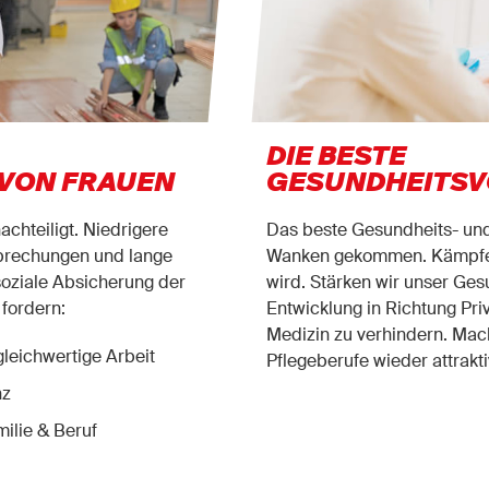
DIE BESTE
VON FRAUEN
GESUNDHEITSV
achteiligt. Niedrigere
Das beste Gesundheits- und 
brechungen und lange
Wanken gekommen. Kämpfen 
soziale Absicherung der
wird. Stärken wir unser Ge
fordern:
Entwicklung in Richtung Pri
Medizin zu verhindern. Mac
gleichwertige Arbeit
Pﬂegeberufe wieder attrakti
nz
ilie & Beruf