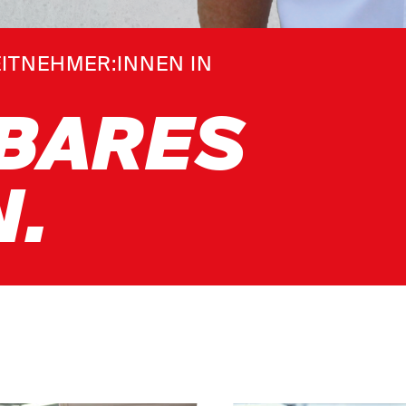
ITNEHMER:INNEN IN
TBARES
N.