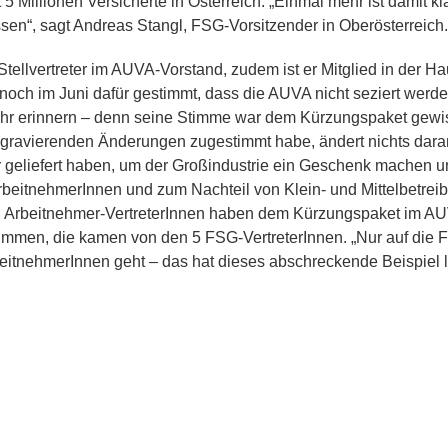
 Millionen Versicherte in Österreich. „Einmal mehr ist damit k
sen“, sagt Andreas Stangl, FSG-Vorsitzender in Oberösterreich.
 Stellvertreter im AUVA-Vorstand, zudem ist er Mitglied in der 
noch im Juni dafür gestimmt, dass die AUVA nicht seziert werd
ehr erinnern – denn seine Stimme war dem Kürzungspaket gewis
gravierenden Änderungen zugestimmt habe, ändert nichts daran
geliefert haben, um der Großindustrie ein Geschenk machen un
beitnehmerInnen und zum Nachteil von Klein- und Mittelbetreibe
 Arbeitnehmer-VertreterInnen haben dem Kürzungspaket im A
mmen, die kamen von den 5 FSG-VertreterInnen. „Nur auf die F
eitnehmerInnen geht – das hat dieses abschreckende Beispiel le