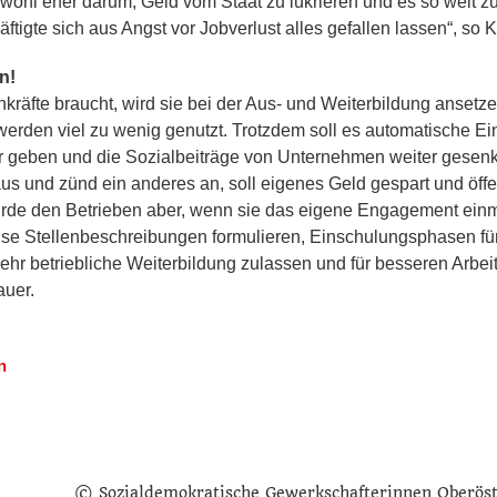
wohl eher darum, Geld vom Staat zu lukrieren und es so weit zu
te sich aus Angst vor Jobverlust alles gefallen lassen“, so Ka
n!
räfte braucht, wird sie bei der Aus- und Weiterbildung anset
werden viel zu wenig genutzt. Trotzdem soll es automatische Ein
der geben und die Sozialbeiträge von Unternehmen weiter gese
us und zünd ein anderes an, soll eigenes Geld gespart und öff
würde den Betrieben aber, wenn sie das eigene Engagement ein
ise Stellenbeschreibungen formulieren, Einschulungsphasen für
mehr betriebliche Weiterbildung zulassen und für besseren Arbe
auer.
n
© Sozialdemokratische Gewerkschafterinnen Oberös