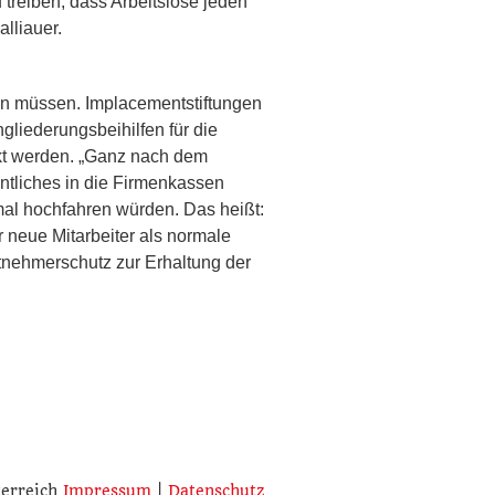
 treiben, dass Arbeitslose jeden
lliauer.
zen müssen. Implacementstiftungen
gliederungsbeihilfen für die
nkt werden. „Ganz nach dem
entliches in die Firmenkassen
mal hochfahren würden. Das heißt:
 neue Mitarbeiter als normale
itnehmerschutz zur Erhaltung der
terreich
Impressum
|
Datenschutz