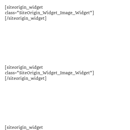
[siteorigin_widget
class=“SiteOrigin_Widget_Image_Widget“]
[/siteorigin_widget]
Unsere Kandidat/innen
Unser Team zur AK-Wahl 2019
[siteorigin_widget
class=“SiteOrigin_Widget_Image_Widget“]
[/siteorigin_widget]
Wahlprogramm downloaden
Unser Wahlprogramm als pdf zum Nachlesen
[siteorigin_widget