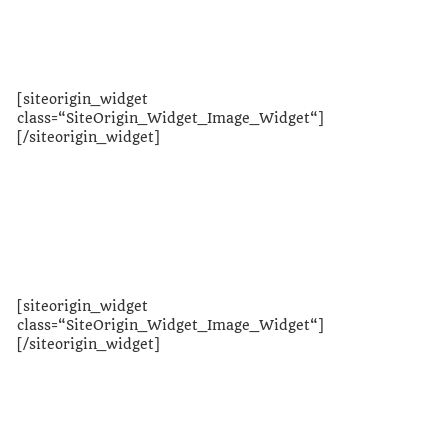
Unser Team zur AK-Wahl 2019
[siteorigin_widget
class=“SiteOrigin_Widget_Image_Widget“]
[/siteorigin_widget]
Wahlprogramm downloaden
Unser Wahlprogramm als pdf zum Nachlesen
[siteorigin_widget
class=“SiteOrigin_Widget_Image_Widget“]
[/siteorigin_widget]
So wird gewählt
Infos zur AK Wahl 2019